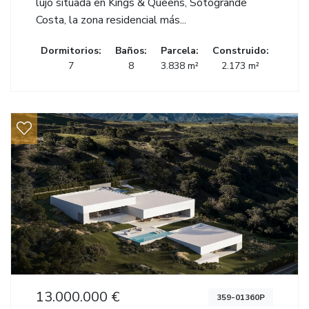
lujo situada en Kings & Queens, Sotogrande
Costa, la zona residencial más...
Dormitorios:
Baños:
Parcela:
Construido:
7
8
3.838 m²
2.173 m²
13.000.000 €
359-01360P