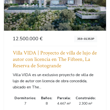
12.500.000 €
359-01353P
Villa VIDA | Proyecto de villa de lujo de
autor con licencia en The Fifteen, La
Reserva de Sotogrande
Villa VIDA es un exclusivo proyecto de villa de
lujo de autor con licencia de obra concedida,
ubicado en The...
Dormitorios:
Baños:
Parcela:
Construido:
7
8
4.447 m²
2.300 m²