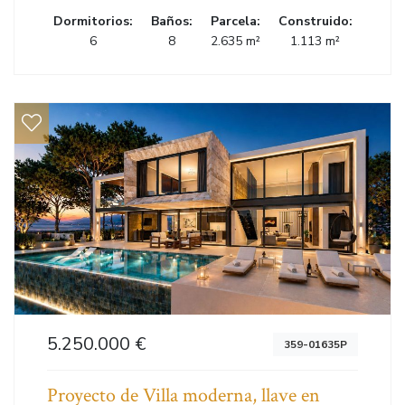
Dormitorios:
Baños:
Parcela:
Construido:
6
8
2.635 m²
1.113 m²
5.250.000 €
359-01635P
Proyecto de Villa moderna, llave en