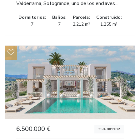
Valderrama, Sotogrande, uno de los enclaves...
Dormitorios:
Baños:
Parcela:
Construido:
7
7
2.212 m²
1.255 m²
6.500.000 €
359-00110P