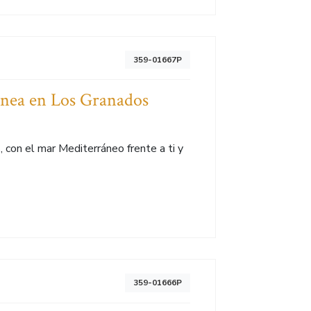
359-01667P
ínea en Los Granados
con el mar Mediterráneo frente a ti y
359-01666P