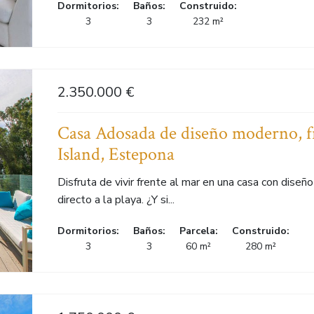
Dormitorios:
Baños:
Construido:
3
3
232 m²
2.350.000 €
Casa Adosada de diseño moderno, f
Island, Estepona
Disfruta de vivir frente al mar en una casa con dise
directo a la playa. ¿Y si...
Dormitorios:
Baños:
Parcela:
Construido:
3
3
60 m²
280 m²