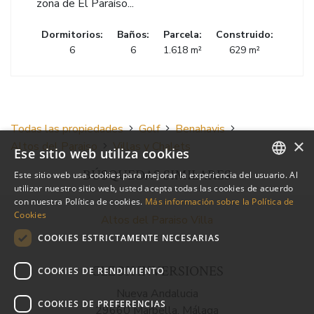
zona de El Paraíso...
Dormitorios:
Baños:
Parcela:
Construido:
6
6
1.618 m²
629 m²
Todas las propiedades
Golf
Benahavis
×
Altos del Paraiso
Villas y Chalets
Ese sitio web utiliza cookies
BÚSQUEDAS SIMILARES
Este sitio web usa cookies para mejorar la experiencia del usuario. Al
ENGLISH
utilizar nuestro sitio web, usted acepta todas las cookies de acuerdo
con nuestra Política de cookies.
Más información sobre la Política de
SPANISH
Cookies
Altos del Paraiso Villa
RUSSIAN
COOKIES ESTRICTAMENTE NECESARIAS
CLEOX INVERSIONES
COOKIES DE RENDIMIENTO
Nueva Andalucia
COOKIES DE PREFERENCIAS
29660 Marbella, Málaga