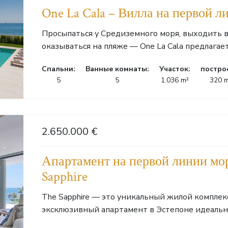
One La Cala – Вилла на первой л
Просыпаться у Средиземного моря, выходить в 
оказываться на пляже — One La Cala предлагает
Cпальни:
Ванные комнаты:
Участок:
постро
5
5
1.036 m²
320 
2.650.000 €
Апартамент на первой линии мор
Sapphire
The Sapphire — это уникальный жилой комплек
эксклюзивный апартамент в Эстепоне идеально 