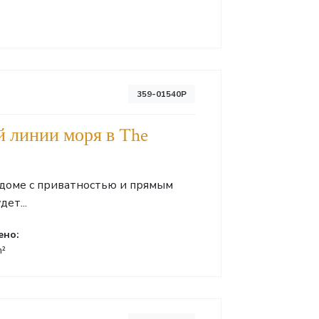
359-01540P
й линии моря в The
доме с приватностью и прямым
ет...
ено:
m²