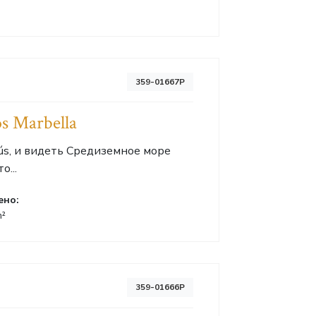
359-01667P
s Marbella
nús, и видеть Средиземное море
о...
ено:
m²
359-01666P