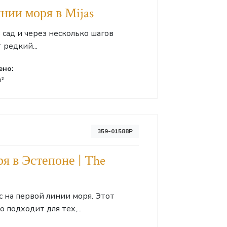
инии моря в Mijas
сад и через несколько шагов
 редкий...
ено:
m²
359-01588P
я в Эстепоне | The
с на первой линии моря. Этот
подходит для тех,...