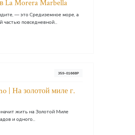
 La Morera Marbella
видите, — это Средиземное море, а
 частью повседневной...
359-01668P
o | На золотой миле г.
 значит жить на Золотой Миле
дов и одного...