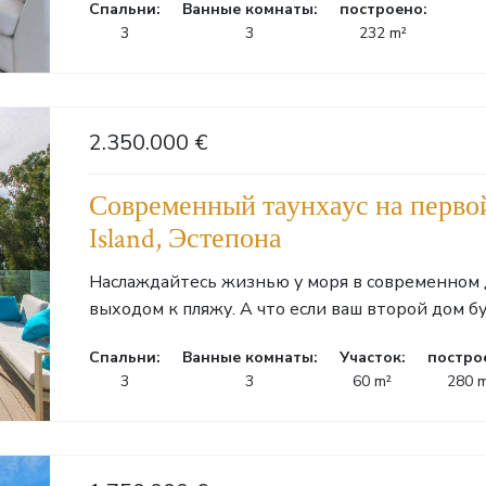
Cпальни:
Ванные комнаты:
построено:
3
3
232 m²
2.350.000 €
Современный таунхаус на перво
Island, Эстепона
Наслаждайтесь жизнью у моря в современном 
выходом к пляжу. А что если ваш второй дом буд
Cпальни:
Ванные комнаты:
Участок:
постро
3
3
60 m²
280 