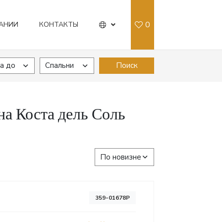
0
АНИИ
КОНТАКТЫ
а до
Спальни
Поиск
а Коста дель Соль
По новизне
359-01678P