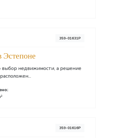
359-01631P
в Эстепоне
то выбор недвижимости, а решение
расположен...
ено:
m²
359-01616P