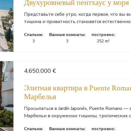
Двухуровневый пентхаус у моря в
Представьте себе утро, когда первое, что вы 
тишина и приватность становятся естественной
Cпальни:
Ванные комнаты:
построено:
3
3
252 m²
4.650.000 €
Элитная квартира в Puente Roman
Марбелья
Просыпаться в Jardín Japonés, Puente Romano —
Марбельи в окружении тишины, тропических са
Cпальни:
Ванные комнаты:
построено: