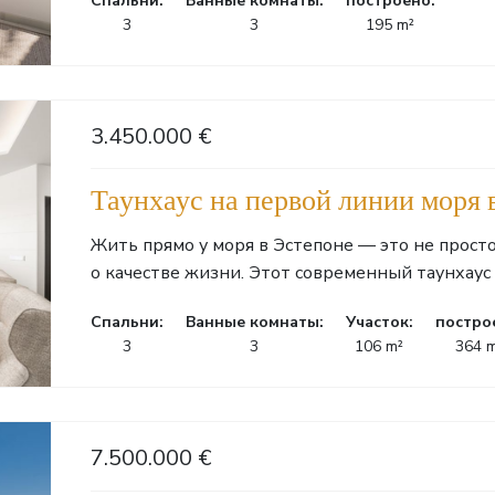
Cпальни:
Ванные комнаты:
построено:
3
3
195 m²
3.450.000 €
Таунхаус на первой линии моря 
Жить прямо у моря в Эстепоне — это не прос
о качестве жизни. Этот современный таунхаус 
Cпальни:
Ванные комнаты:
Участок:
постро
3
3
106 m²
364 
7.500.000 €