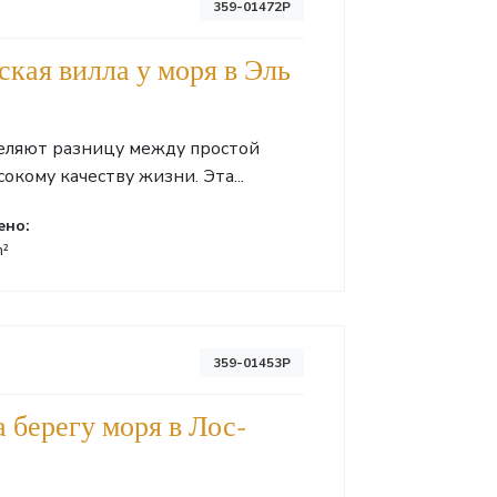
359-01472P
кая вилла у моря в Эль
деляют разницу между простой
окому качеству жизни. Эта...
ено:
m²
359-01453P
 берегу моря в Лос-