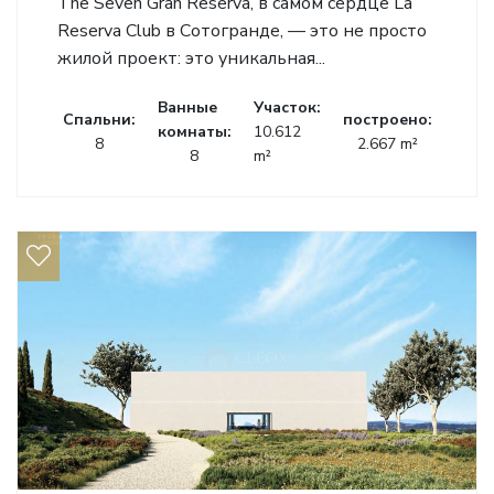
The Seven Gran Reserva, в самом сердце La
Reserva Club в Сотогранде, — это не просто
жилой проект: это уникальная...
Ванные
Участок:
Cпальни:
построено:
комнаты:
10.612
8
2.667 m²
8
m²