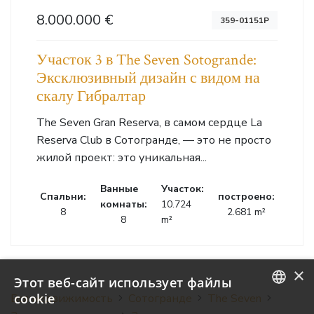
8.000.000 €
359-01151P
Участок 3 в The Seven Sotogrande:
Эксклюзивный дизайн с видом на
скалу Гибралтар
The Seven Gran Reserva, в самом сердце La
Reserva Club в Сотогранде, — это не просто
жилой проект: это уникальная...
Ванные
Участок:
Cпальни:
построено:
комнаты:
10.724
8
2.681 m²
8
m²
×
Этот веб-сайт использует файлы
cookie
Вся недвижимость
Сотогранде
The Seven
ENGLISH