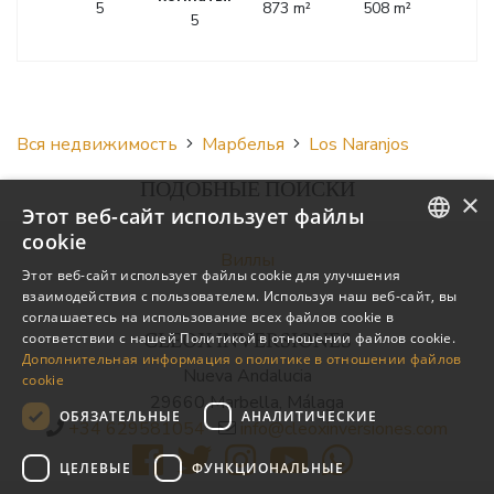
5
873 m²
508 m²
5
Вся недвижимость
Марбелья
Los Naranjos
ПОДОБНЫЕ ПОИСКИ
×
Этот веб-сайт использует файлы
cookie
Виллы
ENGLISH
Этот веб-сайт использует файлы cookie для улучшения
взаимодействия с пользователем. Используя наш веб-сайт, вы
SPANISH
соглашаетесь на использование всех файлов cookie в
CLEOX INVERSIONES
соответствии с нашей Политикой в ​​отношении файлов cookie.
RUSSIAN
Дополнительная информация о политике в отношении файлов
Nueva Andalucia
cookie
29660 Marbella, Málaga
ОБЯЗАТЕЛЬНЫЕ
АНАЛИТИЧЕСКИЕ
+34 629581054
info@cleoxinversiones.com
ЦЕЛЕВЫЕ
ФУНКЦИОНАЛЬНЫЕ