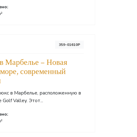
ено:
m²
359-01610P
 в Марбелье – Новая
 море, современный
и
люкс в Марбелье, расположенную в
olf Valley. Этот...
ено:
m²