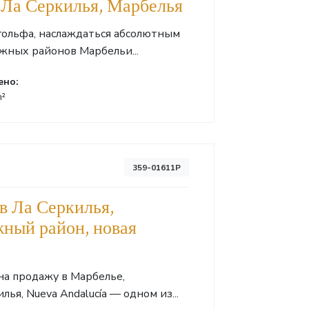
 Ла Серкилья, Марбелья
гольфа, наслаждаться абсолютным
жных районов Марбельи...
ено:
m²
359-01611P
в Ла Серкилья,
жный район, новая
на продажу в Марбелье,
я, Nueva Andalucía — одном из...