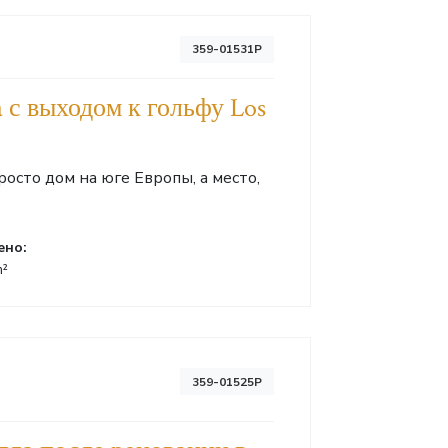
359-01531P
la с выходом к гольфу Los
осто дом на юге Европы, а место,
ено:
m²
359-01525P