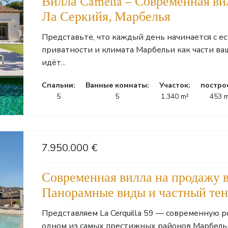
Вилла Camelia – Современная ви
Ла Серкийя, Марбелья
Представьте, что каждый день начинается с ес
приватности и климата Марбельи как части ва
идёт...
Cпальни:
Ванные комнаты:
Участок:
постро
5
5
1.340 m²
453 
7.950.000 €
Современная вилла на продажу в
Панорамные виды и частный те
Представляем La Cerquilla 59 — современную 
одном из самых престижных районов Марбельи, La