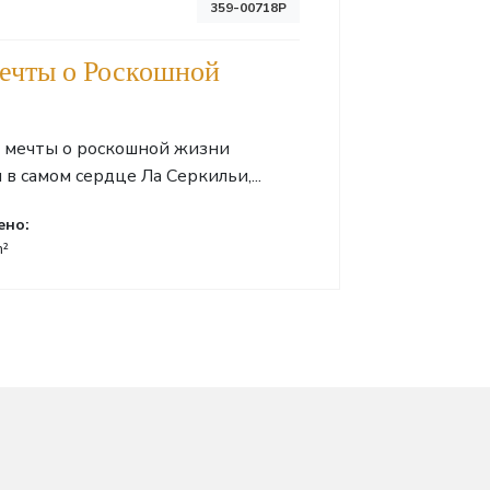
359-00718P
ечты о Роскошной
е мечты о роскошной жизни
в самом сердце Ла Серкильи,...
ено:
m²