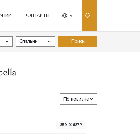
0
АНИИ
КОНТАКТЫ
Спальни
Поиск
ella
По новизне
359-01687P