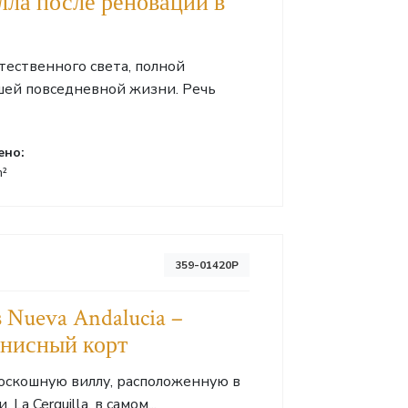
лла после реновации в
тественного света, полной
шей повседневной жизни. Речь
ено:
m²
359-01420P
 Nueva Andalucia –
ннисный корт
роскошную виллу, расположенную в
 Cerquilla, в самом...