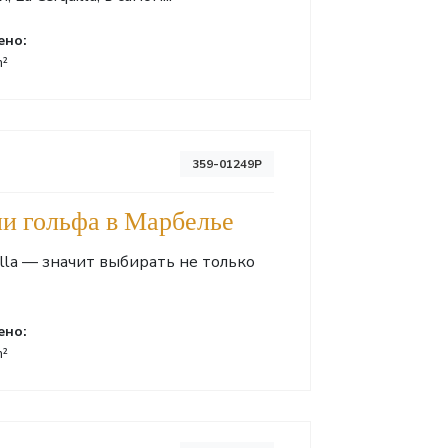
ено:
m²
359-01249P
ии гольфа в Марбелье
uilla — значит выбирать не только
ено:
m²