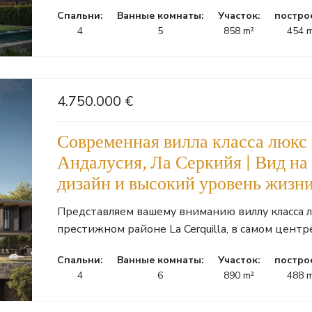
Cпальни:
Ванные комнаты:
Участок:
постро
4
5
858 m²
454 
4.750.000 €
Современная вилла класса люкс
Андалусия, Ла Серкийя | Вид на
дизайн и высокий уровень жизн
Представляем вашему вниманию виллу класса 
престижном районе La Cerquilla, в самом центре G
Cпальни:
Ванные комнаты:
Участок:
постро
4
6
890 m²
488 