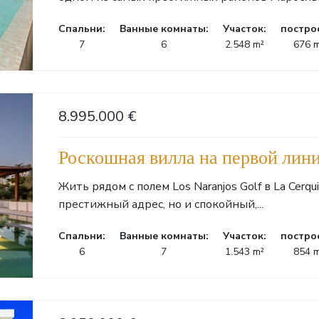
Cпальни:
Ванные комнаты:
Участок:
постро
7
6
2.548 m²
676 
8.995.000 €
Роскошная вилла на первой лин
Жить рядом с полем Los Naranjos Golf в La Cerq
престижный адрес, но и спокойный,...
Cпальни:
Ванные комнаты:
Участок:
постро
6
7
1.543 m²
854 